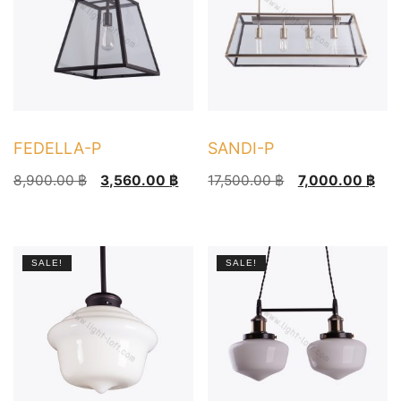
options
may
be
chosen
on
the
product
FEDELLA-P
SANDI-P
page
Original
Current
Original
Current
8,900.00
฿
3,560.00
฿
17,500.00
฿
7,000.00
฿
price
price
price
price
This
was:
is:
was:
is:
product
8,900.00 ฿.
3,560.00 ฿.
17,500.00 ฿.
7,000.00 ฿.
has
SALE!
SALE!
multiple
variants.
The
options
may
be
chosen