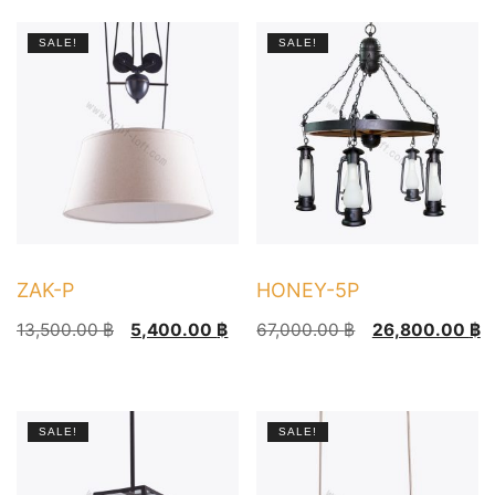
18,000.00 ฿.
7,200.00 ฿.
25,000.00 ฿.
10,000.00 ฿.
SALE!
SALE!
ZAK-P
HONEY-5P
Original
Current
Original
Current
13,500.00
฿
5,400.00
฿
67,000.00
฿
26,800.00
฿
price
price
price
price
This
was:
is:
was:
is:
product
13,500.00 ฿.
5,400.00 ฿.
67,000.00 ฿.
26,800.00 ฿.
has
SALE!
SALE!
multiple
variants.
The