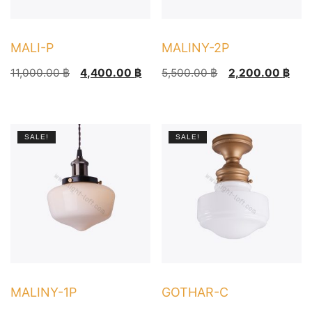
on
the
product
MALI-P
MALINY-2P
page
Original
Current
Original
Current
11,000.00
฿
4,400.00
฿
5,500.00
฿
2,200.00
฿
price
price
price
price
was:
is:
was:
is:
11,000.00 ฿.
4,400.00 ฿.
5,500.00 ฿.
2,200.00 ฿.
SALE!
SALE!
MALINY-1P
GOTHAR-C