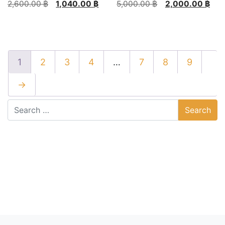
Original
Current
Original
Current
2,600.00
฿
1,040.00
฿
5,000.00
฿
2,000.00
฿
price
price
price
price
This
was:
is:
was:
is:
product
2,600.00 ฿.
1,040.00 ฿.
5,000.00 ฿.
2,000.00 ฿.
has
multiple
1
2
3
4
…
7
8
9
variants.
The
→
options
may
be
chosen
on
the
product
page