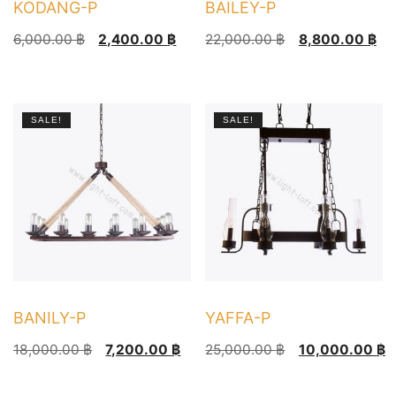
KODANG-P
BAILEY-P
Original
Current
Original
Current
6,000.00
฿
2,400.00
฿
22,000.00
฿
8,800.00
฿
price
price
price
price
was:
is:
was:
is:
6,000.00 ฿.
2,400.00 ฿.
22,000.00 ฿.
8,800.00 ฿.
SALE!
SALE!
BANILY-P
YAFFA-P
Original
Current
Original
Current
18,000.00
฿
7,200.00
฿
25,000.00
฿
10,000.00
฿
price
price
price
price
was:
is:
was:
is: