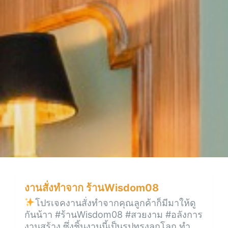
งานสั่งทำจาก ร้านWisdom08
โปรเจคงานสั่งทำจากคุณลูกค้าก็มีมาให้ดู
กันน้าา #ร้านWisdom08 #สวยงาม #อลังการ
งานสร้าง ซึ่งชิ้นงานนี้เป็นรูปทรงลูกโลก ทำ