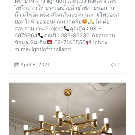
หมายให้ ทาง lightloftได้ดูแลงานติดตั้งโคม
ไฟในสวนให้ ประกอบไปด้วยไฟภายนอกกัน
น้ำ #ไฟติดผนัง #ไฟเส้นแขวน และ #ไฟส่องส
ปอตไลท์ ขอขอบคุณมากครับ
ติดต่อ
สอบถามงาน Project
คุณอู๊ด : 081-
6979964
คุณบี : 083-8323616สอบถาม
ข้อมูลเพิ่มเติม
02-7140555
Inbox :
m.me/lightloftthailand
April 8, 2021
0