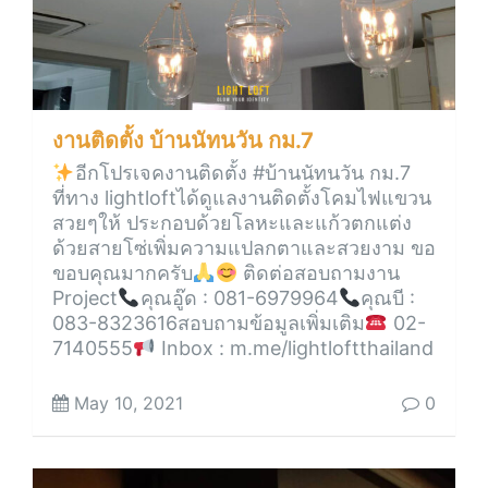
งานติดตั้ง บ้านนัทนวัน กม.7
อีกโปรเจคงานติดตั้ง #บ้านนัทนวัน กม.7
ที่ทาง lightloftได้ดูแลงานติดตั้งโคมไฟแขวน
สวยๆให้ ประกอบด้วยโลหะและแก้วตกแต่ง
ด้วยสายโซ่เพิ่มความแปลกตาและสวยงาม ขอ
ขอบคุณมากครับ
ติดต่อสอบถามงาน
Project
คุณอู๊ด : 081-6979964
คุณบี :
083-8323616สอบถามข้อมูลเพิ่มเติม
02-
7140555
Inbox : m.me/lightloftthailand
May 10, 2021
0