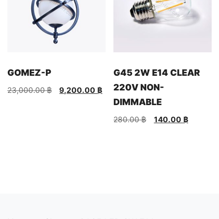
GOMEZ-P
G45 2W E14 CLEAR
220V NON-
Original
Current
23,000.00
฿
9,200.00
฿
price
price
DIMMABLE
was:
is:
Original
Current
280.00
฿
140.00
฿
23,000.00 ฿.
9,200.00 ฿.
price
price
was:
is:
280.00 ฿.
140.00 ฿.