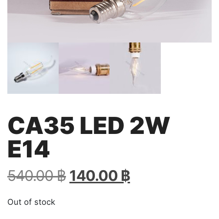
CA35 LED 2W
E14
Original
Current
540.00
฿
140.00
฿
price
price
was:
is:
Out of stock
540.00 ฿.
140.00 ฿.