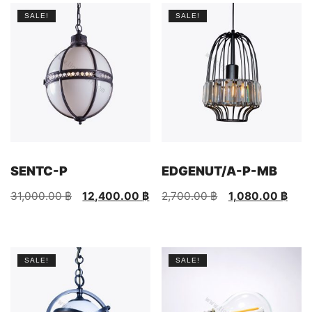
SALE!
SALE!
SENTC-P
EDGENUT/A-P-MB
Original
Current
Original
Current
31,000.00
฿
12,400.00
฿
2,700.00
฿
1,080.00
฿
price
price
price
price
was:
is:
was:
is:
31,000.00 ฿.
12,400.00 ฿.
2,700.00 ฿.
1,080.00 ฿.
SALE!
SALE!