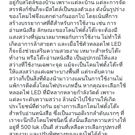
อยู่กับสไตล์ของบ้าน เพราะแต่ละบ้าน แต่ละการจัด
สรรฟังก์ชั่นก็จะมีสไตล์เป็นของตัวเอง ดังนั้นรูปร่าง
ของโคมไฟจึงแตกต่างกันออกไป โดยเน้นที่การ
สร้างบรรยากาศที่ดีสำหรับการใช้งาน เช่น การ
อ่านหนังสือ ลักษณะของโคมไฟตั้งโต๊ะจะต้องมี
แสงสว่างที่นุ่มนวลมากพอกับการใช้งาน ไม่ทำให้
เกิดอาการล้าสายตา และเมื่อใช้ตัวหลอดไฟ LED
ก็จะยิ่งช่วยเสริมความสวยงาม เหมาะสำหรับโต๊ะ
ทำงาน หรือโต๊ะอ่านหนังสือ เป็นอุปกรณ์ให้แสง
สว่างที่ใช้งานเฉพาะจุด แม้จะเป็นโคมไฟตั้งโต๊ะที่
ให้แสงสว่างแค่เฉพาะบางพื้นที่ แต่ระดับความ
สว่างก็เป็นสิ่งที่ต้องนำมาวางแผนในการใช้งานไม่
แพ้การติดตั้งโคมไฟประเภทอื่น หากคุณจะเลือกใช้
หลอดไฟ LED ที่มีหลากหลายกำลังวัตต์ เพราะ
แต่ละระดับความสว่าง ล้วนนำไปใช้งานให้เกิด
ประโยชน์ที่ต่างกัน อย่างการเลือกโคมไฟตั้งโต๊ะ
สำหรับอ่านหนังสือ ซึ่งเป็นงานอดิเรกลำดับแรกๆ ที่
เราจะนึกถึงโคมไฟชนิดนี้ ดังนั้นเลือกความสว่างให้
อยู่ที่ 500 luk เป็นดี ส่วนที่เหลือควรเลือกรูปทรงที่
สวยงาม และปรับทิศทางของแสงไฟได้ด้วย