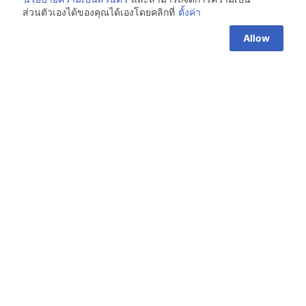
ส่วนตัวเองได้ของคุณได้เองโดยคลิกที่
ตั้งค่า
Allow
02-7153914-6 Ext 103, 104
Everyday 10.00 a.m. - 5.00 p.m.
190 Soi Meesuwan 3 (Predi Phanomyong 14)
Yak 14, Prakanong Nua, Wattana
info@light-loft.com
MORE ABOUT LIGHTLOFT
สิ่งที่คุณต้องรู้ก่อนที่จะเลือกโคมไฟ
การเลือกสีแสงไฟสำหรับห้องต่างๆ
FAKOPA-F โคมไฟตั้งพื้น พร้อมจำหน่ายแล้ว