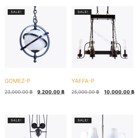
18,000.00 ฿.
7,200.00 ฿.
31,000.00 ฿.
12,400.00 ฿.
SALE!
SALE!
GOMEZ-P
YAFFA-P
Original
Current
Original
Current
23,000.00
฿
9,200.00
฿
25,000.00
฿
10,000.00
฿
price
price
price
price
was:
is:
was:
is:
23,000.00 ฿.
9,200.00 ฿.
25,000.00 ฿.
10,000.00 ฿.
SALE!
SALE!