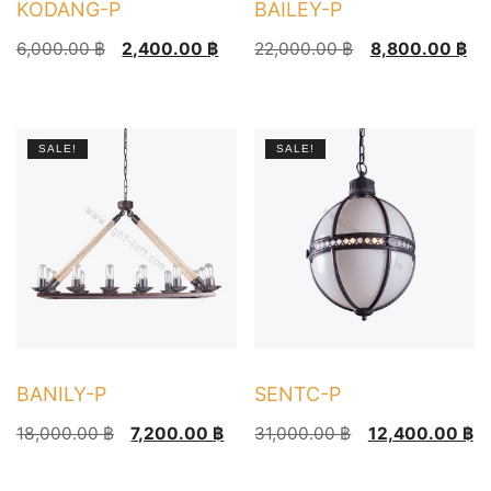
KODANG-P
BAILEY-P
Original
Current
Original
Current
6,000.00
฿
2,400.00
฿
22,000.00
฿
8,800.00
฿
price
price
price
price
was:
is:
was:
is:
6,000.00 ฿.
2,400.00 ฿.
22,000.00 ฿.
8,800.00 ฿.
SALE!
SALE!
BANILY-P
SENTC-P
Original
Current
Original
Current
18,000.00
฿
7,200.00
฿
31,000.00
฿
12,400.00
฿
price
price
price
price
was:
is:
was:
is: