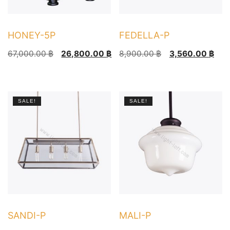
on
the
product
HONEY-5P
FEDELLA-P
page
Original
Current
Original
Current
67,000.00
฿
26,800.00
฿
8,900.00
฿
3,560.00
฿
price
price
price
price
was:
is:
was:
is:
67,000.00 ฿.
26,800.00 ฿.
8,900.00 ฿.
3,560.00 ฿.
SALE!
SALE!
SANDI-P
MALI-P