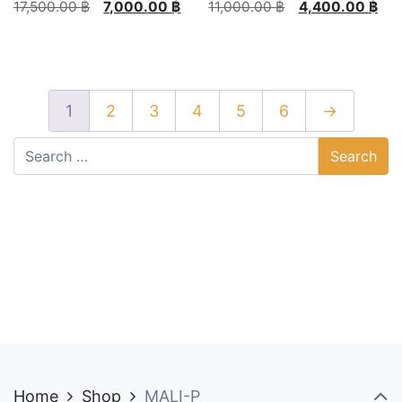
Original
Current
Original
Current
17,500.00
฿
7,000.00
฿
11,000.00
฿
4,400.00
฿
price
price
price
price
This
was:
is:
was:
is:
product
17,500.00 ฿.
7,000.00 ฿.
11,000.00 ฿.
4,400.00 ฿.
has
multiple
1
2
3
4
5
6
→
variants.
The
options
may
be
chosen
on
the
product
page
Home
Shop
MALI-P