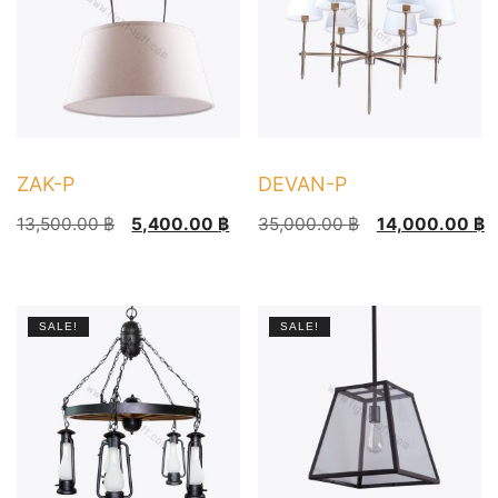
ZAK-P
DEVAN-P
Original
Current
Original
Current
13,500.00
฿
5,400.00
฿
35,000.00
฿
14,000.00
฿
price
price
price
price
This
was:
is:
was:
is:
product
13,500.00 ฿.
5,400.00 ฿.
35,000.00 ฿.
14,000.00 ฿.
has
SALE!
SALE!
multiple
variants.
The
options
may
be
chosen