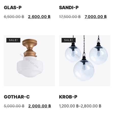
GLAS-P
SANDI-P
Original
Current
Original
Current
6,500.00
฿
2,600.00
฿
17,500.00
฿
7,000.00
฿
price
price
price
price
This
was:
is:
was:
is:
product
6,500.00 ฿.
2,600.00 ฿.
17,500.00 ฿.
7,000.00 ฿.
has
SALE!
SALE!
multiple
variants.
The
options
may
be
chosen
on
the
product
GOTHAR-C
KROB-P
page
Original
Current
Price
5,000.00
฿
2,000.00
฿
1,200.00
฿
–
2,800.00
฿
price
price
range:
This
This