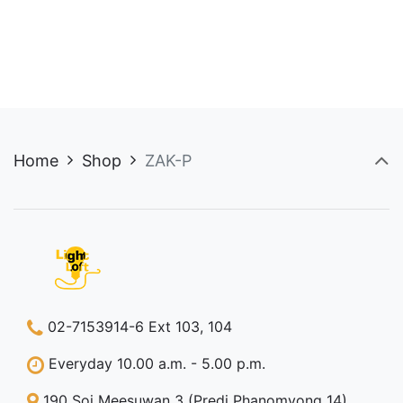
was:
is:
1,200.00 ฿
product
product
5,000.00 ฿.
2,000.00 ฿.
through
has
has
2,800.00 ฿
multiple
multiple
variants.
variants.
The
The
options
options
may
may
Home
Shop
ZAK-P
be
be
chosen
chosen
on
on
the
the
product
product
page
page
02-7153914-6 Ext 103, 104
Everyday 10.00 a.m. - 5.00 p.m.
190 Soi Meesuwan 3 (Predi Phanomyong 14)