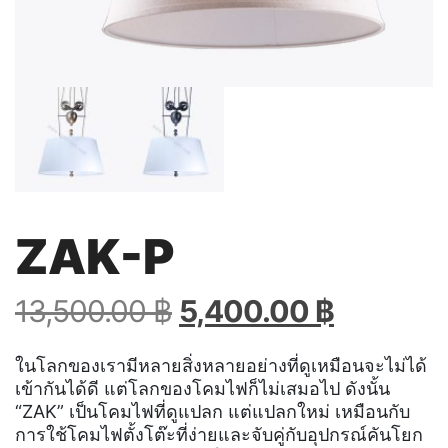
ZAK-P
Original
Current
13,500.00
฿
5,400.00
฿
price
price
was:
is:
ในโลกของเรามีหลายสิ่งหลายอย่างที่ดูเหมือนจะไม่ได้
เข้ากันได้ดี แต่โลกของโคมไฟก็ไม่เสมอไป
ดังนั้น
13,500.00 ฿.
5,400.00
“ZAK” เป็นโคมไฟที่ดูแปลก แต่แปลกใหม่
เหมือนกับ
การใช้โคมไฟตั้งโต๊ะที่ง่ายและจับคู่กับอุปกรณ์คันโยก