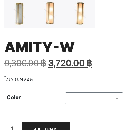
AMITY-W
Original
Current
9,300.00
฿
3,720.00
฿
price
price
was:
is:
ไม่รวมหลอด
9,300.00 ฿.
3,720.00 
Color
AMITY-
ADD TO CART