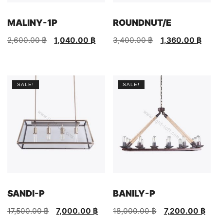
MALINY-1P
ROUNDNUT/E
Original
Current
Original
Current
2,600.00
฿
1,040.00
฿
3,400.00
฿
1,360.00
฿
price
price
price
price
was:
is:
was:
is:
2,600.00 ฿.
1,040.00 ฿.
3,400.00 ฿.
1,360.00 ฿.
SALE!
SALE!
SANDI-P
BANILY-P
Original
Current
Original
Current
17,500.00
฿
7,000.00
฿
18,000.00
฿
7,200.00
฿