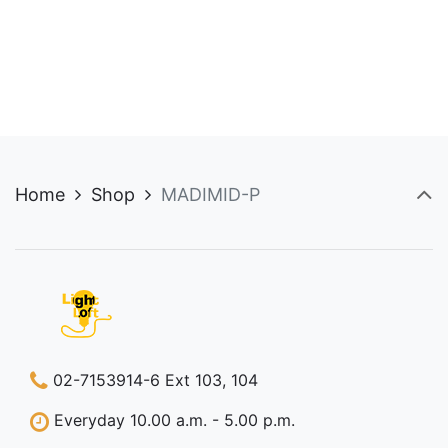
price
price
price
price
This
was:
is:
was:
is:
product
17,500.00 ฿.
7,000.00 ฿.
18,000.00 ฿.
7,200.00 ฿.
has
multiple
variants.
The
options
may
Home
Shop
MADIMID-P
be
chosen
on
the
product
page
02-7153914-6 Ext 103, 104
Everyday 10.00 a.m. - 5.00 p.m.