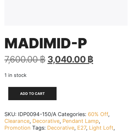
MADIMID-P
Original
Current
7,600.00
฿
3,040.00
฿
price
price
was:
is:
1 in stock
7,600.00 ฿.
3,040.00 
MADIMID-
ADD TO CART
P
quantity
SKU:
IDP0094-150/A
Categories:
60% Off
,
Clearance
,
Decorative
,
Pendant Lamp
,
Promotion
Tags:
Decorative
,
E27
,
Light Loft
,